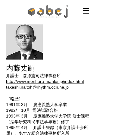
内藤丈嗣
弁護士 森原憲司法律事務所
http://www.morihara-mahler.jp/index.html
takeshi.naitoh@rhythm.ocn.ne.jp
［略歴］
1991年 3月
慶應義塾大学卒業
1992年 10月
司法試験合格
1993年 3月
慶應義塾大学大学院 修士課程
（法学研究科民事法学専攻）修了
1995年 4月
弁護士登録（東京弁護士会所
属）、あすか総合法律事務所入所