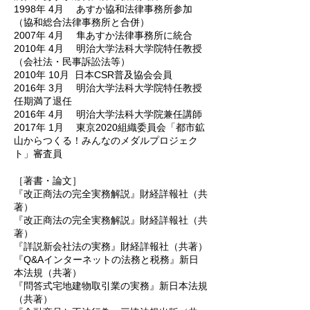
1998年 4月
あすか協和法律事務所参加
（協和総合法律事務所と合併）
2007年 4月
隼あすか法律事務所に統合
2010年 4月
明治大学法科大学院特任教授
（会社法・民事訴訟法等）
2010年 10月
日本CSR普及協会会員
2016年 3月
明治大学法科大学院特任教授
任期満了退任
2016年 4月
明治大学法科大学院兼任講師
2017年 1月
東京2020組織委員会「都市鉱
山からつくる！みんなのメダルプロジェク
ト」審査員
［著書・論文］
『改正商法の完全実務解説』財経詳報社（共
著）
『改正商法の完全実務解説』財経詳報社（共
著）
『詳説新会社法の実務』財経詳報社（共著）
『Q&Aインターネットの法務と税務』新日
本法規（共著）
『問答式宅地建物取引業の実務』新日本法規
（共著）