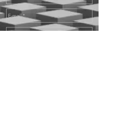
Send
Secretariat: 高橋大祐（弁護士）/
Daisuke Takahashi (Attorney)
藤野真也（研究者）/ Shinya Fujino
(Researcher)