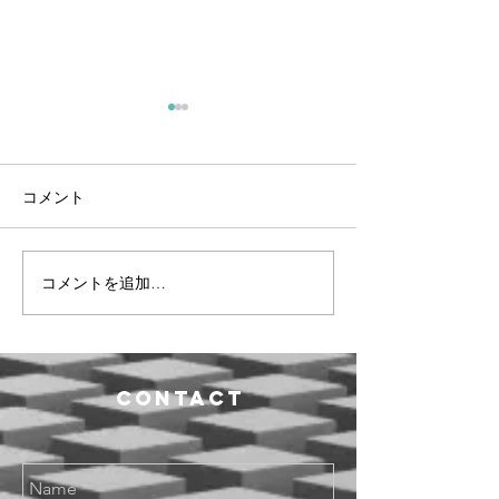
コメント
コメントを追加…
国連極東アジア犯罪防止
腐敗防止年次フ
研修所で実施した第２７
２０２５のご案
回汚職防止刑事司法支援
月１日）
研修において、ABCJ
Contact
弁護士４名が講義を行い
ました。